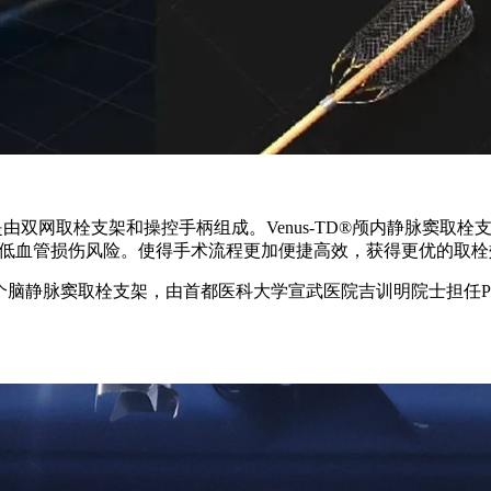
支架是由双网取栓支架和操控手柄组成。Venus-TD®颅内静脉
降低血管损伤风险。使得手术流程更加便捷高效，获得更优的取栓
静脉窦取栓支架，由首都医科大学宣武医院吉训明院士担任PI的V