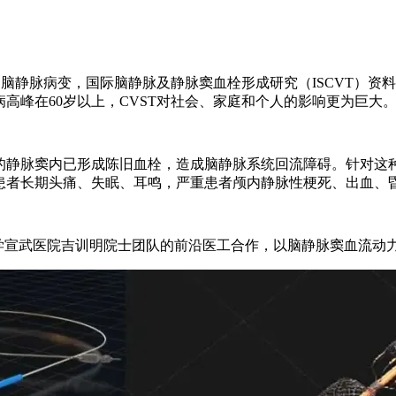
静脉病变，国际脑静脉及静脉窦血栓形成研究（ISCVT）资料显
高峰在60岁以上，CVST对社会、家庭和个人的影响更为巨大
的静脉窦内已形成陈旧血栓，造成脑静脉系统回流障碍。针对这
患者长期头痛、失眠、耳鸣，严重患者颅内静脉性梗死、出血、
大学宣武医院吉训明院士团队的前沿医工合作，以脑静脉窦血流动