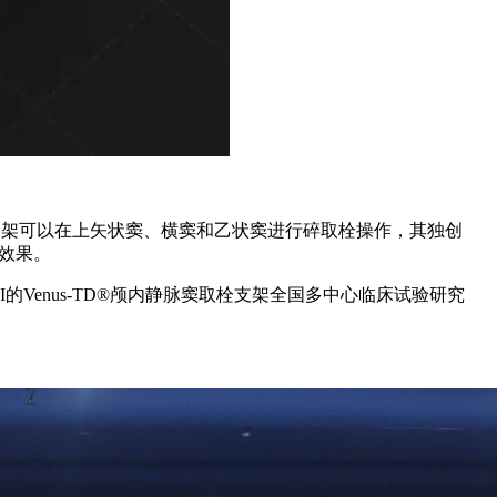
窦取栓支架可以在上矢状窦、横窦和乙状窦进行碎取栓操作，其独创
效果。
enus-TD®颅内静脉窦取栓支架全国多中心临床试验研究